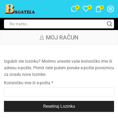
0
0
0
MOJ RAČUN
Izgubili ste lozinku? Molimo unesite vaše korisničko ime ili
adresu e-pošte. Primit ćete putem poruke e-pošte poveznicu
za izradu nove lozinke.
Korisničko ime ili e-pošta
*
Resetiraj Lozinku