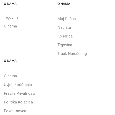
O NAMA
O NAMA
Trgovina
Moj Račun
O nama
Naplata
Košarica
Trgovina
Track Naručenog
O NAMA
O nama
Uvjeti korištenja
Pravila Privatnosti
Politika Kolačića
Povrat novca