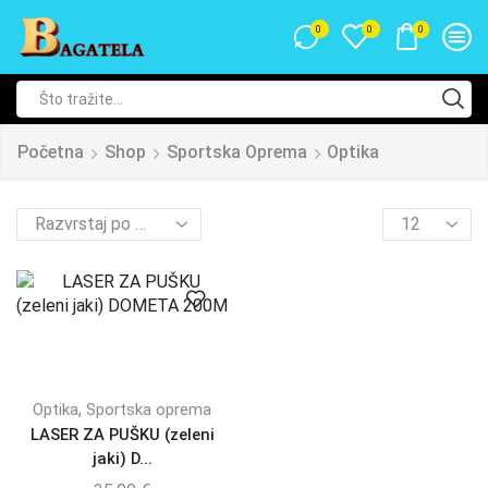
0
0
0
Početna
Shop
Sportska Oprema
Optika
,
Optika
Sportska oprema
LASER ZA PUŠKU (zeleni
jaki) D...