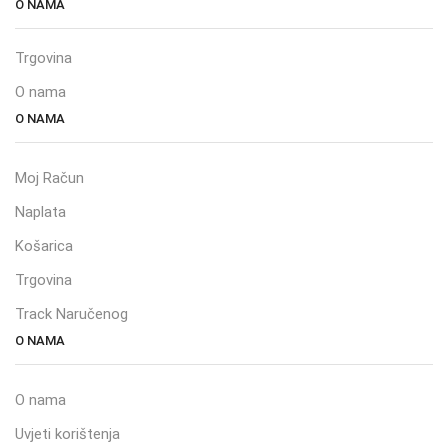
O NAMA
Trgovina
O nama
O NAMA
Moj Račun
Naplata
Košarica
Trgovina
Track Naručenog
O NAMA
O nama
Uvjeti korištenja