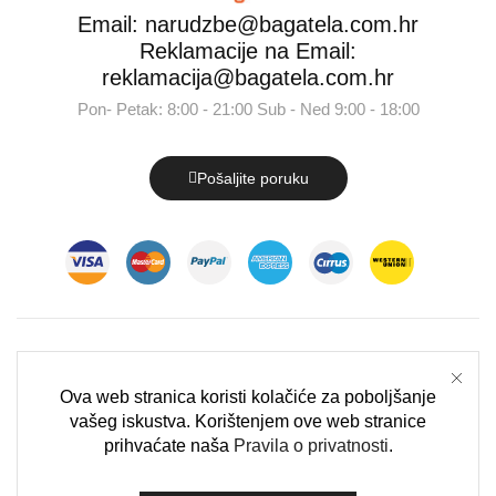
Email: narudzbe@bagatela.com.hr
Reklamacije na Email:
reklamacija@bagatela.com.hr
Pon- Petak: 8:00 - 21:00 Sub - Ned 9:00 - 18:00
Pošaljite poruku
Tagovi
Ova web stranica koristi kolačiće za poboljšanje
vašeg iskustva. Korištenjem ove web stranice
OZNAKE PROIZVODA
prihvaćate naša
Pravila o privatnosti
.