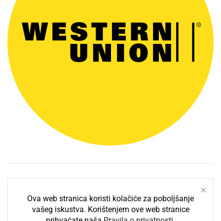
Tagovi
Ova web stranica koristi kolačiće za poboljšanje
vašeg iskustva. Korištenjem ove web stranice
Oznake Proizvoda
prihvaćate naša
Pravila o privatnosti
.