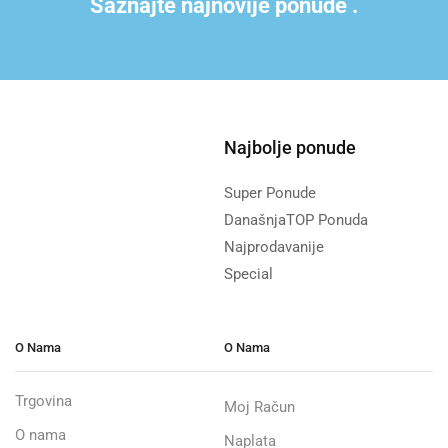
Saznajte najnovije ponude .
Najbolje ponude
Super Ponude
DanašnjaTOP Ponuda
Najprodavanije
Special
O Nama
O Nama
Trgovina
Moj Račun
O nama
Naplata